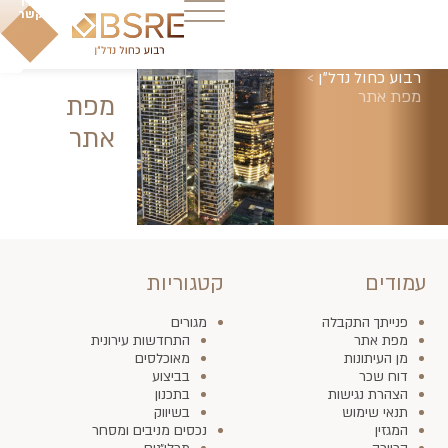
צרו
קשר
רבוע כחול נדל"ן
>
מפת אתר
מפת
אתר
עמודים
קטגוריות
פנייתך התקבלה
מגורים
מפת אתר
התחדשות עירונית
מן העיתונות
מאוכלסים
דוח שכר
בביצוע
הצהרת נגישות
בתכנון
תנאי שימוש
בשיווק
המגזין
נכסים מניבים ומסחר