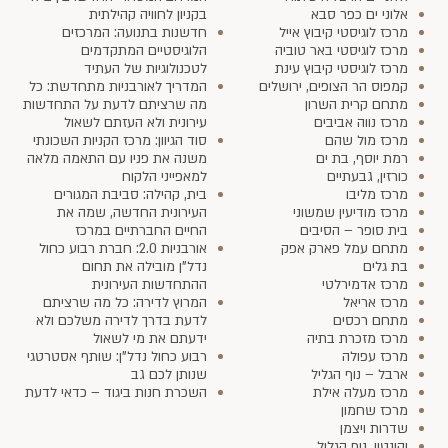
אלוני ים כפר סבא
בקניון לחוויה קהילתית
מרכז לוגיסטי קיבוץ אייל
חדשנות בתנועה: המרכזים
מרכז לוגיסטי באר טוביה
הלוגיסטיים המתקדמים
מרכז לוגיסטי קיבוץ עינת
לטכנולוגיות של העתיד
קמפוס הר הצופים, ירושלים
המדריך לאורבניות מתחדשת: כל
מתחם קרית השרון
מה שרציתם לדעת על התחדשות
מרכז נווה אביבים
עירונית ולא העזתם לשאול
מרכז מול שהם
סוד הגיוון: מרכז הקניות השכונתי
רמת יוסף, בת ים
משנה את פניו עם התאמה מלאה
כורזין, גבעתיים
למאפייני הלקוח
מרכז מליבו
בית, קהילה: סביבת המגורים
מרכז מודיעין שמשוני
העירונית החדשה, שמה את
בית סופר – הסיבים
החיים החברתיים במרכז
מתחם עמל פארק אפק
אורבניות 2.0: חברת רבוע כחול
בת גלים
נדל"ן מובילה את תחום
מרכז אדמירלטי
ההתחדשות העירונית
מרכז אריאל
המרוץ לדירה: כל מה שרציתם
מתחם רכסים
לדעת בדרך לדירה משלכם ולא
מרכז מזכרת בתיה
ידעתם את מי לשאול
מרכז עפולה
רבוע כחול נדל"ן: שותף אסטרטגי
ארבל – נוף הגליל
שנותן לכם גב
מרכז מעלה אילת
השכרת חנות ביגוד – כדאי לדעת
מרכז שחמון
שדרות ויצמן
יקינטון, נוף הגליל