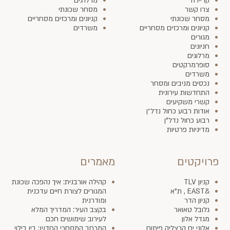
קריירה
מרלו״גים
צרו קשר
מסחר שכונתי
מסחר שכונתי
קניונים ומרכזים מסחריים
קניונים ומרכזים מסחריים
משרדים
מגורים
חניונים
מרלוגים
סופרמרקטים
משרדים
נכסים מניבים ומסחר
התחדשות עירונית
קשרי משקיעים
אודות רבוע כחול נדל״ן
רבוע כחול נדל"ן
מדיניות פרטיות
פרויקטים
מאמרים
קניון TLV
קהילה אורבנית: איך נהפכה שכונת
&EAST , ת"א
המגורים לצורת חיים עדכנית
קניון הדר
ומודרנית
גלובל טאואר
בקצב העיר: המדריך המלא
מגדל אלון
לעירוב שימושים חכם
אלוני ים הרצליה פיתוח
המרחב המסחרי החדש: בין בילוי