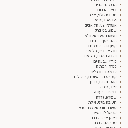
מרכז גני אביב
בזאר הדרום
חטיבת גולני, אילת
&EAST , ת"א
אשרמן 32, תל אביב
שפע, בני ברק
השוק הסיטונאי, ת"א
רמת יוסף, בת ים
קניון הדר, ירושלים
נווה אביבים, תל אביב
יהודה המכבי, תל אביב
כורזין, גבעתיים
כנרת, רמת גן
כצנלסון, הרצליה
קמפוס הר הצופים, ירושלים
ההסתדרות, חולון
יואב, חיפה
בורוכוב, רעננה
שפירא, גדרה
חטיבת גולני, אילת
טשרניחובסקי, כפר סבא
אריאל לב העיר
ויצמן אשר, גדרה
סטרומה, גדרה