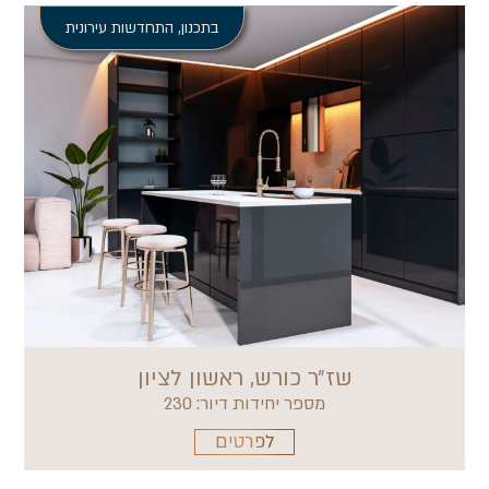
בתכנון
,
התחדשות עירונית
שז״ר כורש, ראשון לציון
מספר יחידות דיור: 230
לפרטים