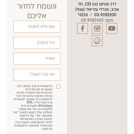
דרך מנחם בגין 132, תל
ונשמח לחזור
אביב, מגדלי עזריאלי (עגול)
אליכם
6216*
/
03-9282200
פקס: 03-9282402
בהשארת פרטיך באתר, הנך
מאשר/ת את מדיניות
הפרטיות של החברה לרבות
קבלת הודעות שיווקיות ודברי
פרסומת בכל אמצעי תקשורת
וביניהם דוא"ל, SMS,
WhatsApp ומערכת חיוג
אלקטרונית, אף אם מספר
הטלפון שלך רשום במאגר "אל
תתקשרו אלי" של הרשות
להגנת הצרכן. באפשרותך
לחזור מהסכמתך כאמור בכל
עת באחד מאמצעי התקשרות
שיימסרו.