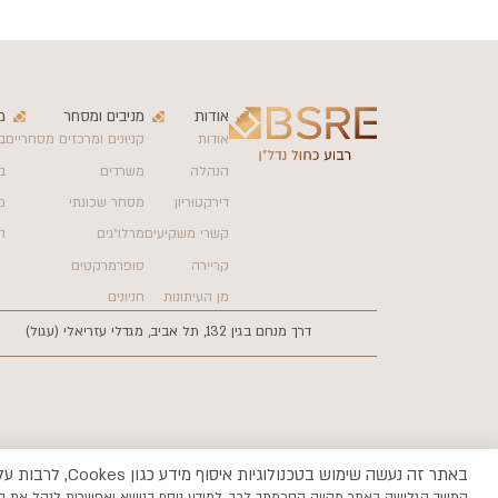
אודות
מניבים ומסחר
מ
אודות
קניונים ומרכזים מסחריים
ב
הנהלה
משרדים
ב
דירקטוריון
מסחר שכונתי
מ
קשרי משקיעים
מרלו״גים
ה
קריירה
סופרמרקטים
מן העיתונות
חניונים
דרך מנחם בגין 132, תל אביב, מגדלי עזריאלי (עגול)
באתר זה נעשה שימוש בטכנולוגיות איסוף מידע כגון Cookes, לרבות על ידי צדדים שלישיים, כדי לספק לך חווית גלישה טובה יותר וכן למטרות סטטיסטיקה, איפיון ושיווק.
המשך הגלישה באתר מהווה הסכמתך לכך, למידע נוסף בנושא ואפשרות לנהל את ה