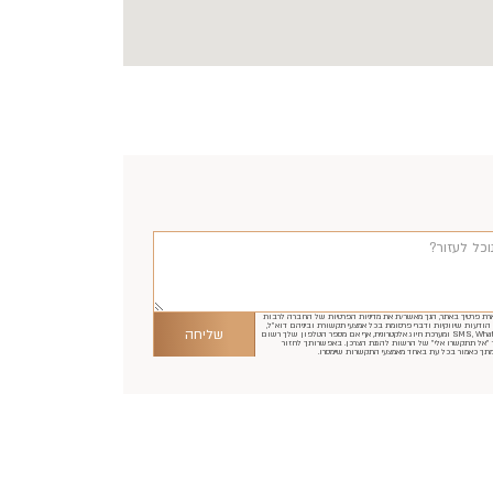
ת פרטיך באתר, הנך מאשר/ת את מדיניות הפרטיות של החברה לרבות
ודעות שיווקיות ודברי פרסומת בכל אמצעי תקשורת וביניהם דוא"ל,
שליחה
SMS, WhatsApp ומערכת חיוג אלקטרונית, אף אם מספר הטלפון שלך רשום
 "אל תתקשרו אלי" של הרשות להגנת הצרכן. באפשרותך לחזור
תך כאמור בכל עת באחד מאמצעי התקשרות שיימסרו.