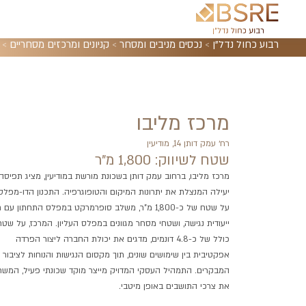
רבוע כחול נדל"ן
>
נכסים מניבים ומסחר
>
קניונים ומרכזים מסחריים
>
מרכז מליבו
רח׳ עמק דותן 14, מודיעין
שטח לשיווק: 1,800 מ"ר
מרכז מליבו, ברחוב עמק דותן בשכונת מורשת במודיעין, מציג תפיסה
יעילה המנצלת את יתרונות המיקום והטופוגרפיה. התכנון הדו-מפלס
על שטח של כ-1,800 מ"ר, משלב סופרמרקט במפלס התחתון עם 
ייעודית נגישה, ושטחי מסחר מגוונים במפלס העליון. המרכז, על שטח
כולל של כ-4.8 דונמים, מדגים את יכולת החברה ליצור הפרדה
אפקטיבית בין שימושים שונים, תוך מקסום הנגישות והנוחות לציבור
המבקרים. התמהיל העסקי המדויק מייצר מוקד שכונתי פעיל, המשר
את צרכי התושבים באופן מיטבי.