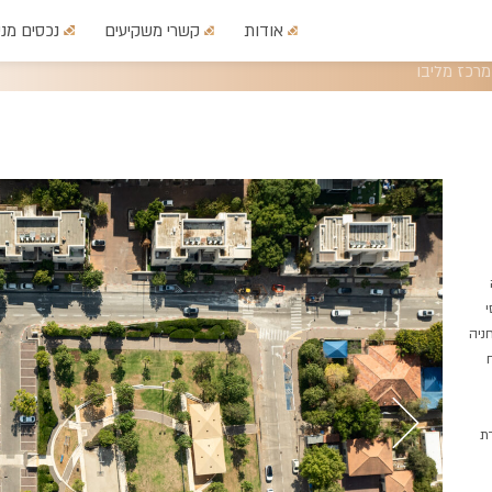
אודות
קשרי משקיעים
נכסים מני
מרכז מליבו
י
חניה
ת