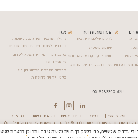
גורים
התחדשות עירונית
מגזין
שיווק
לחלום שלכם יהיה בית
קהילה אורבנית: איך נהפכה שכונת
המגורים לצורת חיים עדכנית ומודרנית
תכנון
איתנות פיננסית
בקצב העיר: המדריך המלא לעירוב
אוכלסים
חשוב לדעת עם מי להתחדש
שימושים חכם
תחדשות עירונית
עשרת השלבים של התחדשות
המרחב המסחרי החדש: בין בילוי
בקניון לחוויה קהילתית
03-9282200
6216*
תנאי שימוש
דוח שכר
מדיניות פרטיות
הצהרת נגישות
מפת אתר
כל התמונות וההדמיות להמחשה בלבד. © כל הזכויות שמורות לרבוע כחול נדל"ן בע"מ
שימוש באמצעים הללו, ראו את
מדיניות הפרטיות המעודכנת של החברה
.