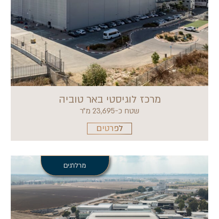
מרכז לוגיסטי באר טוביה
שטח כ-23,695 מ״ר
לפרטים
מרלו״גים