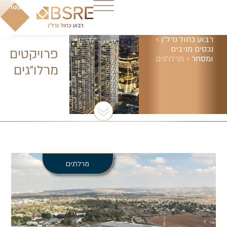
צרו
קשר
רבוע כחול נדל"ן
>
נכסים מניבים
פרויקטים
ומסחר
>
מרלו״גים
מרלו״גים
מרלו״גים