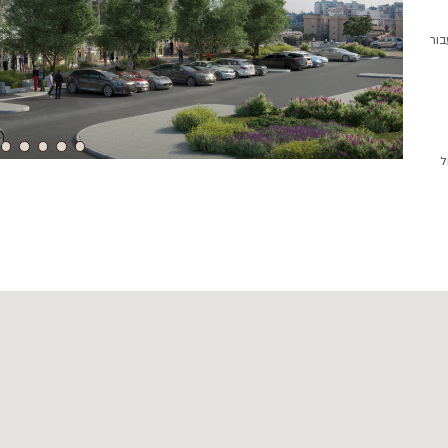
בור
ל