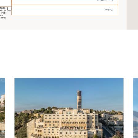
בהשאר
קבלת ה
במאגר
מהסכמ