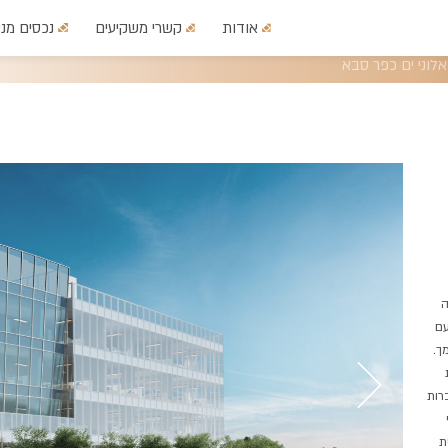
אודות
קשרי משקיעים
נכסים מני
אלוני ים כפר סבא
ה
עם
ך.
רות
ת