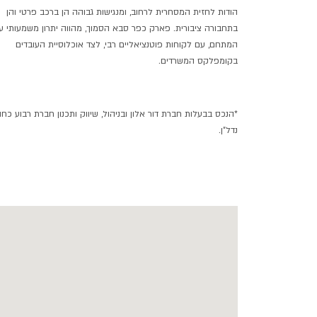
הודות לחזית המסחרית לרחוב, ומנגישות גבוהה הן ברכב פרטי והן
בתחבורה ציבורית. פארק כפר סבא הסמוך, מהווה יתרון משמעותי ע
המתחם, עם לקוחות פוטנציאליים רבי, לצד אוכלוסיית העובדים
בקומפלקס המשרדים.
*ה
נכס בבעלות חברת דור אלון ובניהול, שיווק ותכנון חברת רבוע כחו
נדל"ן.