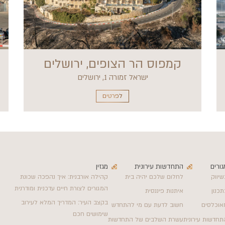
קמפוס הר הצופים, ירושלים
ישראל זמורה 1, ירושלים
לפרטים
גורים
התחדשות עירונית
מגזין
שיווק
לחלום שלכם יהיה בית
קהילה אורבנית: איך נהפכה שכונת
המגורים לצורת חיים עדכנית ומודרנית
תכנון
איתנות פיננסית
בקצב העיר: המדריך המלא לעירוב
אוכלסים
חשוב לדעת עם מי להתחדש
שימושים חכם
תחדשות עירונית
עשרת השלבים של התחדשות