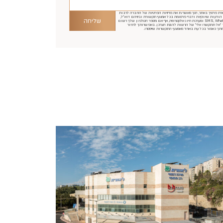
ת פרטיך באתר, הנך מאשר/ת את מדיניות הפרטיות של החברה לרבות
ודעות שיווקיות ודברי פרסומת בכל אמצעי תקשורת וביניהם דוא"ל,
שליחה
SMS, WhatsApp ומערכת חיוג אלקטרונית, אף אם מספר הטלפון שלך רשום
 "אל תתקשרו אלי" של הרשות להגנת הצרכן. באפשרותך לחזור
תך כאמור בכל עת באחד מאמצעי התקשרות שיימסרו.