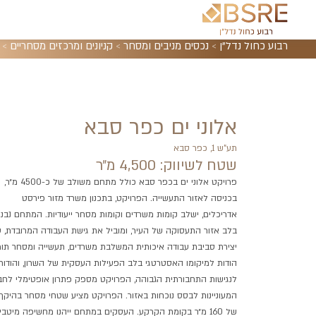
רבוע כחול נדל"ן
>
נכסים מניבים ומסחר
>
קניונים ומרכזים מסחריים
>
אלוני ים כפר סבא
תע"ש 1, כפר סבא
שטח לשיווק: 4,500 מ״ר
פרויקט אלוני ים בכפר סבא כולל מתחם משולב של כ-4500 מ״ר,
בכניסה לאזור התעשייה. הפרויקט, בתכנון משרד מזור פירסט
אדריכלים, ישלב קומות משרדים וקומות מסחר ייעודיות. המתחם נבנ
בלב אזור התעסוקה של העיר, ומוביל את גישת העבודה המרובדת, 
יצירת סביבת עבודה איכותית המשלבת משרדים, תעשייה ומסחר תומ
הודות למיקומו האסטרטגי בלב הפעילות העסקית של השרון, והודות
לנגישות התחבורתית הגבוהה, הפרויקט מספק פתרון אופטימלי לחב
המעוניינות לבסס נוכחות באזור.
הפרויקט מ
ציע שטחי מסחר בהיקף
של 160 מ״ר בקומת הקרקע. העסקים במתחם ייהנו מחשיפה מיטבי