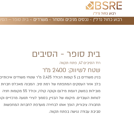
רבוע כחול נדל"ן
>
נכסים מניבים ומסחר
>
משרדים
>
בית סופר – הסיב
בית סופר - הסיבים
רח׳ הסיבים 47, פתח תקווה
שטח לשיווק: 2400 מ״ר
בניין משרדים בן 5 קומות הכולל 2,425 מ"ר שטחי משרדים איכותיים
בלב אזור העסקים המתפתח של רמת סיב. המבנה מאכלס חברות
מובילות במשק דוגמת מילגם וקוקה קולה, וכולל 55 מקומות חניה
לנוחות העובדים. מיקומו של הבניין, בסמוך לצירי תנועה מרכזיים וקווי
תחבורה ציבורית, הופך אותו לבחירה מועדפת לחברות המחפשות
סביבת עבודה נגישה בפתח תקווה.