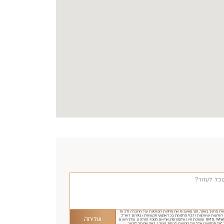
ת פרטיך באתר, הנך מאשר/ת את מדיניות הפרטיות של החברה לרבות
ודעות שיווקיות ודברי פרסומת בכל אמצעי תקשורת וביניהם דוא"ל,
שליחה
SMS, WhatsApp ומערכת חיוג אלקטרונית, אף אם מספר הטלפון שלך רשום
 "אל תתקשרו אלי" של הרשות להגנת הצרכן. באפשרותך לחזור