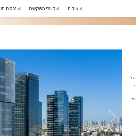
אודות
קשרי משקיעים
נכסים מני
גדל
ה
גי