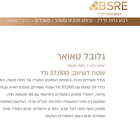
רבוע כחול נדל"ן
>
נכסים מניבים ומסחר
>
משרדים
>
גלובל טאואר
גלובל טאואר
יצחק רבין 1, פתח תקווה
שטח לשיווק: 37,000 מ״ר
מגדל משרדים בבניה במתחם העסקים המוביל של פתח תקווה. המ
כולל 24 קומות עם 37,000 מ״ר שטחי משרדים, ומקדם חוויית עבוד
מלאה. המגדל מתוכנן בסטנדרט בינלאומי עם 161 מקומות חניה,
וממוקם בין אזורי התעשייה רמת סיב וקריית אריה. המיקום האסטרט
מספק גישה נוחה לתל אביב, רמת גן וירושלים. תכנון המגדל מציב
סטנדרט חדש בשוק המשרדים המקומי.