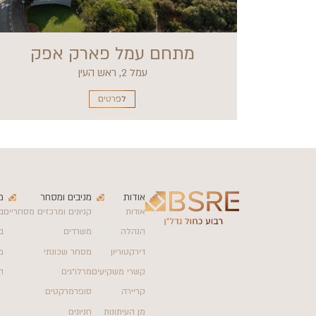
מתחם עמל פארק אפק
עמל 2, ראש העין
לפרטים
אודות
מניבים ומסחר
מ
אודות
קניונים ומרכזים מסחריים
ב
הנהלה
משרדים
ב
דירקטוריון
מסחר שכונתי
מ
קשרי משקיעים
מרלו״גים
ה
קריירה
סופרמרקטים
מן העיתונות
חניונים