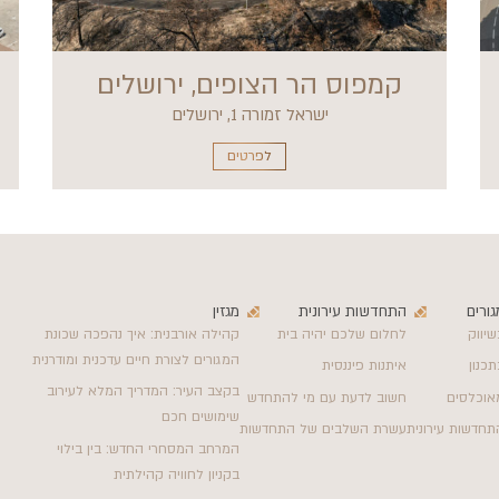
קמפוס הר הצופים, ירושלים
ישראל זמורה 1, ירושלים
לפרטים
גורים
התחדשות עירונית
מגזין
שיווק
לחלום שלכם יהיה בית
קהילה אורבנית: איך נהפכה שכונת
המגורים לצורת חיים עדכנית ומודרנית
תכנון
איתנות פיננסית
בקצב העיר: המדריך המלא לעירוב
אוכלסים
חשוב לדעת עם מי להתחדש
שימושים חכם
תחדשות עירונית
עשרת השלבים של התחדשות
המרחב המסחרי החדש: בין בילוי
בקניון לחוויה קהילתית