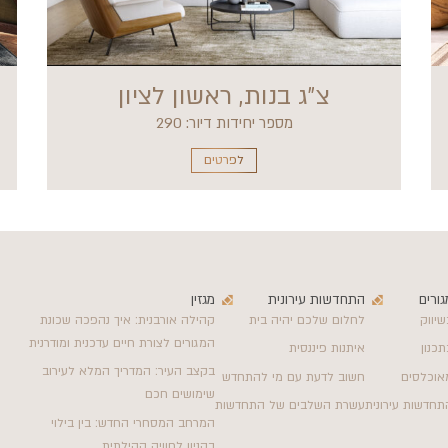
צ״ג בנות, ראשון לציון
מספר יחידות דיור: 290
לפרטים
גורים
התחדשות עירונית
מגזין
שיווק
לחלום שלכם יהיה בית
קהילה אורבנית: איך נהפכה שכונת
המגורים לצורת חיים עדכנית ומודרנית
תכנון
איתנות פיננסית
בקצב העיר: המדריך המלא לעירוב
אוכלסים
חשוב לדעת עם מי להתחדש
שימושים חכם
תחדשות עירונית
עשרת השלבים של התחדשות
המרחב המסחרי החדש: בין בילוי
בקניון לחוויה קהילתית