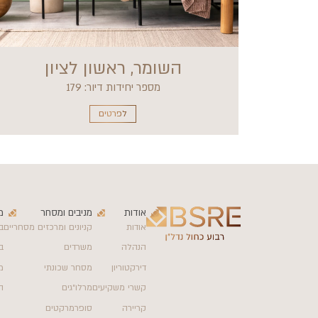
השומר, ראשון לציון
מספר יחידות דיור: 179
לפרטים
אודות
מניבים ומסחר
מ
אודות
קניונים ומרכזים מסחריים
ב
הנהלה
משרדים
ב
דירקטוריון
מסחר שכונתי
מ
קשרי משקיעים
מרלו״גים
ה
קריירה
סופרמרקטים