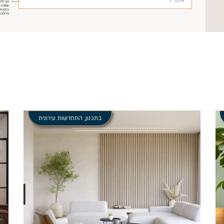
קבלת ה
במאגר
מהסכמ
בתכנון
,
התחדשות עירונית