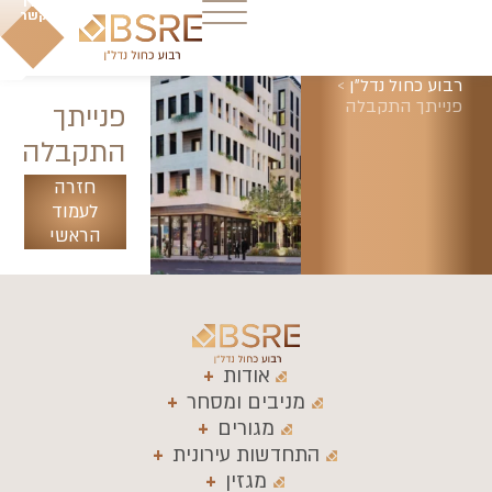
צרו
קשר
רבוע כחול נדל"ן
>
פנייתך התקבלה
פנייתך
התקבלה
חזרה
לעמוד
הראשי
אודות
מניבים ומסחר
מגורים
התחדשות עירונית
מגזין