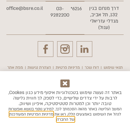
דרך מנחם בגין
office@bsre.co.il
03-
6216*
132, תל אביב,
9282200
מגדלי עזריאלי
(עגול)
תנאי שימוש
דוח שכר
מדיניות פרטיות
הצהרת נגישות
מפת אתר
כל התמונות וההדמיות להמחשה בלבד. © כל הזכויות שמורות לרבוע כחול
נדל"ן בע"מ
באתר זה נעשה שימוש בטכנולוגיות איסוף מידע כגון Cookes,
לרבות על ידי צדדים שלישיים, כדי לספק לך חווית גלישה
טובה יותר וכן למטרות סטטיסטיקה, איפיון ושיווק.
המשך הגלישה באתר מהווה הסכמתך לכך, למידע נוסף בנושא ואפשרות
לנהל את השימוש באמצעים הללו, ראו את
מדיניות הפרטיות המעודכנת
של החברה
.