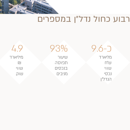
רבוע כחול נדל״ן במספרים
כ-9.6
93%
4.9
מליארד
שיעור
מיליארד
ש״ח
תפוסה
₪
שווי
בנכסים
שווי
נכסי
מניבים
שוק
הנדל"ן