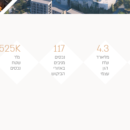
525K
117
4.3
מליארד
נכסים
מ״ר
ש״ח
מניבים
שטח
הון
באזורי
נכסים
עצמי
הביקוש