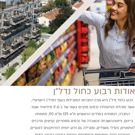
אודות רבוע כחול נדל״ן
רבוע כחול נדל"ן היא מבין החברות המובילות בענף הנדל"ן הישראלי,
אשר מנהלת פורטפוליו נכסים מניבים בשווי של כ-9.6 מיליארד שקל.
החברה, הנסחרת במדדים הראשיים ת"א 125 ות"א 90, מתמחה
בייזום, פיתוח,השבחה והשכרה של נכסים מסחריים, קניונים, מרכזים
לוגיסטיים, מגדלי משרדים, ומובילה גם זרוע יזמית לפרויקטים למגורים,
פרויקטי עירוב שימושים והתחדשות עירונית באזורי ביקוש. הודות