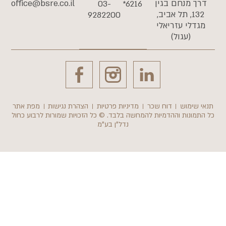
רך מנחם בגין
office@bsre.co.il
03-
6216*
132, תל אביב,
9282200
גדלי עזריאלי
(עגול)
י שימוש
דוח שכר
מדיניות פרטיות
הצהרת נגישות
מפת אתר
תמונות וההדמיות להמחשה בלבד. © כל הזכויות שמורות לרבוע כחול
נדל"ן בע"מ