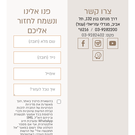
צרו קשר
פנו אלינו
דרך מנחם בגין 132, תל
ונשמח לחזור
אביב, מגדלי עזריאלי (עגול)
אליכם
6216*
/
03-9282200
פקס: 03-9282402
בהשארת פרטיך באתר, הנך
מאשר/ת את מדיניות
הפרטיות של החברה לרבות
קבלת הודעות שיווקיות ודברי
פרסומת בכל אמצעי תקשורת
וביניהם דוא"ל, SMS,
WhatsApp ומערכת חיוג
אלקטרונית, אף אם מספר
הטלפון שלך רשום במאגר "אל
תתקשרו אלי" של הרשות
להגנת הצרכן. באפשרותך