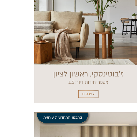
ז׳בוטינסקי, ראשון לציון
מספר יחידות דיור: 115
לפרטים
בתכנון
,
התחדשות עירונית