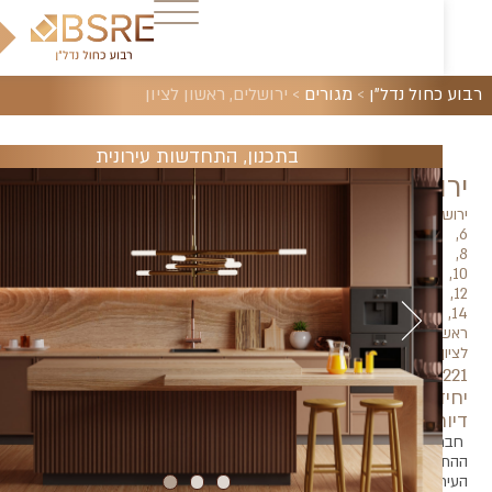
צרו
קשר
חול נדל"ן
>
מגורים
>
ירושלים, ראשון לציון
בתכנון
,
התחדשות עירונית
ושלים
לים
ן
דות
תפרויקט
חדשות
ונית