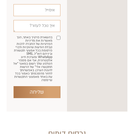
בהשארת פרטיך באתר, הנך
מאשר/ת את מדיניות
הפרטיות של החברה לרבות
קבלת הודעות שיווקיות ודברי
פרסומת בכל אמצעי תקשורת
וביניהם דוא"ל, SMS,
WhatsApp ומערכת חיוג
אלקטרונית, אף אם מספר
הטלפון שלך רשום במאגר "אל
תתקשרו אלי" של הרשות
להגנת הצרכן. באפשרותך
לחזור מהסכמתך כאמור בכל
עת באחד מאמצעי התקשרות
שיימסרו.
שליחה
נכסים דומים