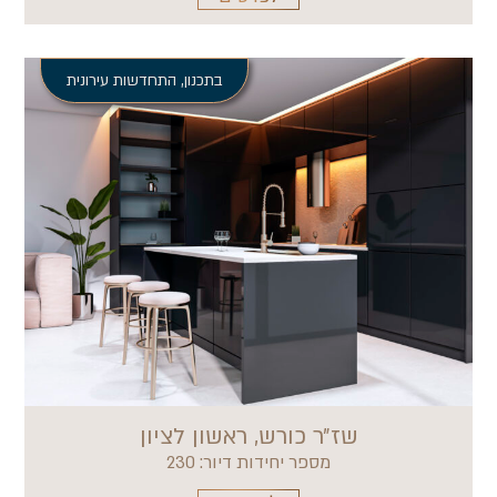
בתכנון
,
התחדשות עירונית
שז״ר כורש, ראשון לציון
מספר יחידות דיור: 230