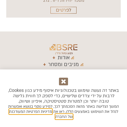
מספר יחידות דיור: 272
לפרטים
אודות
מניבים ומסחר
מגורים
התחדשות עירונית
מגזין
באתר זה נעשה שימוש בטכנולוגיות איסוף מידע כגון Cookes,
דרך מנחם בגין
office@bsre.co.il
03-
6216*
לרבות על ידי צדדים שלישיים, כדי לספק לך חווית גלישה
טובה יותר וכן למטרות סטטיסטיקה, איפיון ושיווק.
132, תל אביב,
9282200
המשך הגלישה באתר מהווה הסכמתך לכך, למידע נוסף בנושא ואפשרות
מגדלי עזריאלי
לנהל את השימוש באמצעים הללו, ראו את
מדיניות הפרטיות המעודכנת
(עגול)
של החברה
.