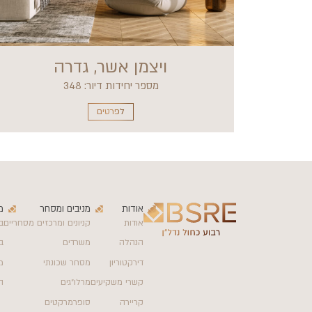
ויצמן אשר, גדרה
מספר יחידות דיור: 348
לפרטים
אודות
מניבים ומסחר
מ
אודות
קניונים ומרכזים מסחריים
ב
הנהלה
משרדים
ב
דירקטוריון
מסחר שכונתי
מ
קשרי משקיעים
מרלו״גים
ה
קריירה
סופרמרקטים