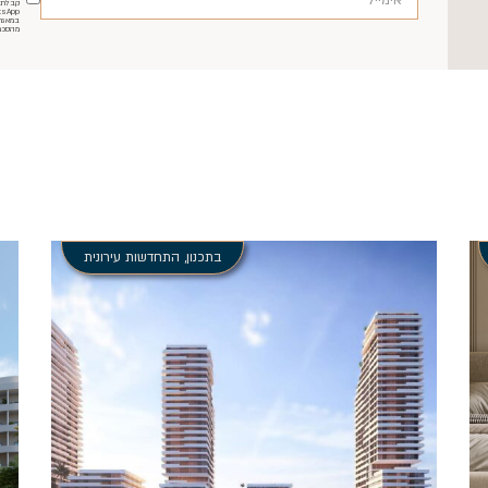
קבלת ה
במאגר
מהסכמ
בתכנון
,
התחדשות עירונית