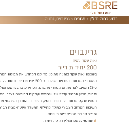
רבוע כחול נדל"ן
>
מגורים
>
גרינבוים, נתניה
גרינבוים
נאות שקד, נתניה
200 יחידות דיור
בשכונת נאות שקד בנתניה מתוכנן פרויקט המחדש את תפיסת המרכ
המסחרי השכונתי. התכנית משלבת כ-200 יחידות דיור 
כ-12 דונמים, לצד מתחם מסחרי מתקדם. הפרויקט, בתכנון מטרופול
ויזמות, מציע תמהיל עדכני של שירותים ועסקים המותאם לצרכי התו
מסופרמרקט שכונתי ועד חנויות בוטיק מעוצבות. התכנון העכשווי מד
חשיבות המרחב הציבורי כמוקד קהילתי, המעודד אינטראקציה חברת
ומייצר סביבת מגורים דינמית ונוחה.
שותפים:
מטרופולין הנדסה ויזמות