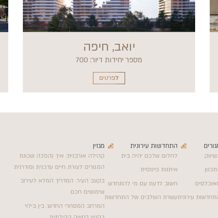
יואב, חיפה
מספר יחידות דיור: 700
לפרטים
גורים
התחדשות עירונית
מגזין
שיווק
לחלום שלכם יהיה בית
קהילה אורבנית: איך נהפכה שכונת
המגורים לצורת חיים עדכנית ומודרנית
תכנון
איתנות פיננסית
בקצב העיר: המדריך המלא לעירוב
אוכלסים
חשוב לדעת עם מי להתחדש
שימושים חכם
תחדשות עירונית
עשרת השלבים של התחדשות
המרחב המסחרי החדש: בין בילוי
בקניון לחוויה קהילתית