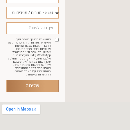
בהשארת פרטיך באתר, הנך
מאשר/ת את מדיניות הפרטיות של
החברה לרבות קבלת הודעות
שיווקיות ודברי פרסומת בכל
אמצעי תקשורת וביניהם דוא"ל,
SMS, WhatsApp ומערכת חיוג
אלקטרונית, אף אם מספר הטלפון
שלך רשום במאגר "אל תתקשרו
אלי" של הרשות להגנת הצרכן.
באפשרותך לחזור מהסכמתך
כאמור בכל עת באחד מאמצעי
התקשרות שיימסרו.
שליחה