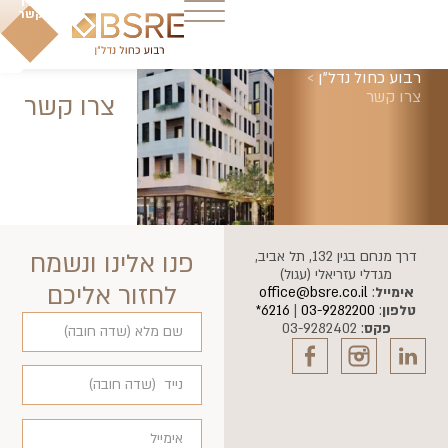
צרו
קשר
רבוע כחול נדל"ן
>
צרו קשר
צרו קשר
דרך מנחם בגין 132, תל אביב,
פנו אלינו ונשמח
מגדלי עזריאלי (עגול)
לחזור אליכם
אימייל
:
office@bsre.co.il
טלפון
:
03-9282200
|
6216*
פקס
: 03-9282402