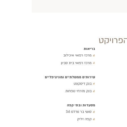
פרויקט
בריאות
מרכז רפואי איכילוב
מרכז רפואי בית סביון
שירותים ממשלתיים ומוניציפליים
בנק דיסקונט
בנק מזרחי טפחות
מסעדות ובתי קפה
סושי בר נודלס 36
קפה זליק