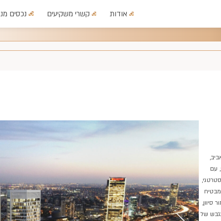
אודות
קשרי משקיעים
נכסים מני
יב,
 עם
טרטגי,
 השלום ותוואי הרכבת הקלה (קווים M1 ו-M2), מבטיח
 סיוון,
גבש של