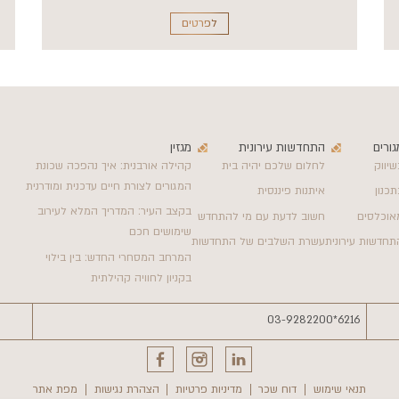
לפרטים
גורים
התחדשות עירונית
מגזין
שיווק
לחלום שלכם יהיה בית
קהילה אורבנית: איך נהפכה שכונת
המגורים לצורת חיים עדכנית ומודרנית
תכנון
איתנות פיננסית
בקצב העיר: המדריך המלא לעירוב
אוכלסים
חשוב לדעת עם מי להתחדש
שימושים חכם
תחדשות עירונית
עשרת השלבים של התחדשות
המרחב המסחרי החדש: בין בילוי
בקניון לחוויה קהילתית
03-9282200
6216*
תנאי שימוש
דוח שכר
מדיניות פרטיות
הצהרת נגישות
מפת אתר