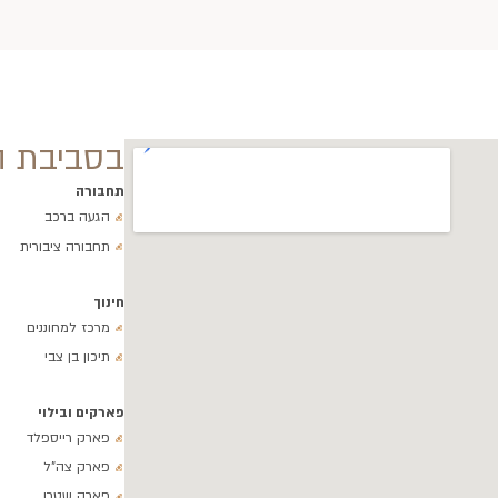
בסביבת ה
תחבורה
הגעה ברכב
תחבורה ציבורית
חינוך
מרכז למחוננים
תיכון בן צבי
פארקים ובילוי
פארק רייספלד
פארק צה"ל
פארק שטרן