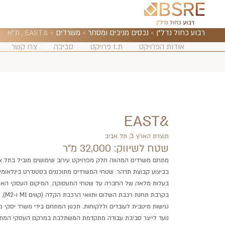
רבוע כחול נדל"ן
>
נכסים מניבים ומסחר
>
משרדים
>
&EAST , ת"א
אודות הפרויקט
ת.ז פרויקט
סביבה
צרו קשר
&EAST
תוצרת הארץ 3, תל אביב
שטח לשיווק: 32,000 מ"ר
מתחם משרדים המהווה חלק מפרויקט עירוב שימושים מוביל בתל אב
בביצוע קבוצת תדהר. שטחי המשרדים מתוכננים בסטנדרט בינלאומי,
בעלות מלאה של החברה על שטחי התעסוקה. המיקום העסקי האס
בקרבת תחנת רכבת
נגישות מיטבית לעובדים וללקוחות. תכנון המתחם בידי משרד יסקי מור
נועד לייצר סביבת עבודה מתקדמת המשתלבת במרקם העסקי המת