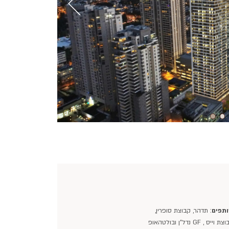
תפים
: תדהר, קבוצת סופרין,
 וייס , GF נדל"ן ובולטהאופ