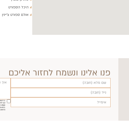
היכל הספורט
אולם ספורט צ'יינין
פנו אלינו ונשמח לחזור אליכם
בהשאר
קבלת ה
במאגר
מהסכמ