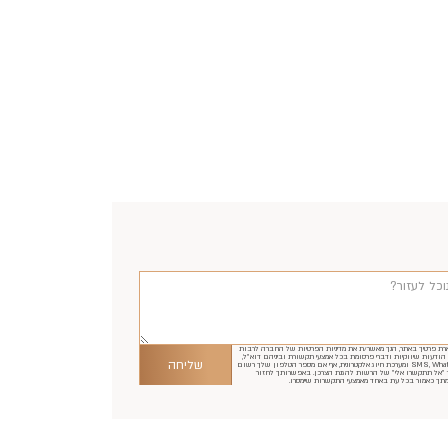
ת פרטיך באתר, הנך מאשר/ת את מדיניות הפרטיות של החברה לרבות
ודעות שיווקיות ודברי פרסומת בכל אמצעי תקשורת וביניהם דוא"ל,
שליחה
SMS, WhatsApp ומערכת חיוג אלקטרונית, אף אם מספר הטלפון שלך רשום
 "אל תתקשרו אלי" של הרשות להגנת הצרכן. באפשרותך לחזור
תך כאמור בכל עת באחד מאמצעי התקשרות שיימסרו.