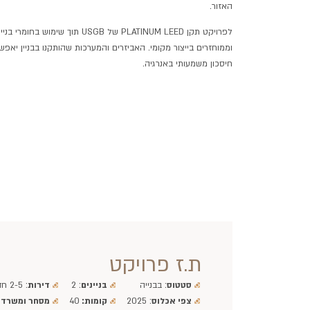
האזור.
לפרויקט תקן PLATINUM LEED של USGB
תוך שימוש בחומרי
בניי
וממוחזרים בייצור מקומי. האביזרים והמערכות שהותקנו בבניין
יאפשר
חיסכון משמעותי באנרגיה.
ת.ז פרויקט
סטטוס
: בבנייה
בניינים
: 2
דירות
: 2-5 חד׳
צפי אכלוס
: 2025
קומות:
40
מסחר ומשרדי