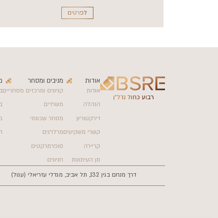
לפרטים
אודות
מניבים ומסחר
מ
אודות
קניונים ומרכזים מסחריים
ב
הנהלה
משרדים
ב
דירקטוריון
מסחר שכונתי
מ
קשרי משקיעים
מרלו״גים
ה
קריירה
סופרמרקטים
מן העיתונות
חניונים
דרך מנחם בגין 132, תל אביב, מגדלי עזריאלי (עגול)