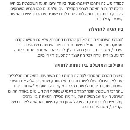
למוקד משיכה ויתרמו לאינטראקציה בין הדיירים. הגינה השכונתית גם היא
צריכה להיות מותאמת לצרכי הקהילה, עם אלמנטים כמו מגרש משחקים
לילדים, פינות ירוקות ומוצלות, גינת כלבים ייעודית או מרחב ישיבה המעודד
קשרים קהילתיים.
בין קניה לקהילה
"המרכז השכונתי תורם לא רק למרקם החברתי, אלא גם מסייע לקדם
תעסוקה מקומית, ומוביל נגישות תחבורתית והפחתה בשימוש ברכב
הפרטי", מסבירים ברבוע כחול נדל"ן. לדבריהם, המתחם מהווה חלופה
זמינה, מיידית ונוחה לכל מה שצריך לתפעול חיי היומיום.
השילוב המושלם בין נוחות לחוויה
נגישות המרכז המסחרי לקהילה תהווה גורם משמעותי בהצלחתו הכלכלית,
זאת לצד היכולת שלו ליצור חוויית פנאי מגוונת, שתמשוך אליה את תושבי
השכונה ותעודד אותם לראות במרחב מקום בילוי מועדף. "אנחנו רואים
שהמרכז השכונתי הופך למרחב דינמי שמשקף את השינויים באורח החיים
העירוני. הוא מייצג תפיסה של עירוניות מכילה, המאזנת בין צרכים
קמעונאיים לחברתיים, בדגש על סגנון חיים, נגישות והתאמה לצרכים של
הקהילה", מסכמים בחברה.