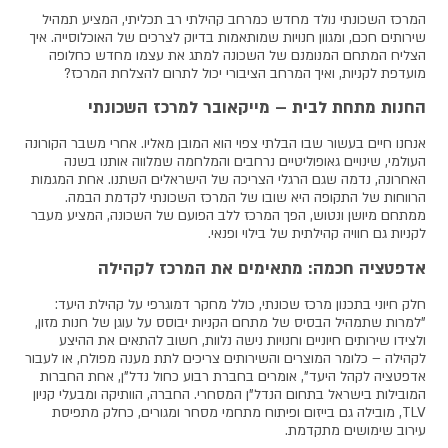
המרכז השכונתי נולד מחדש כמרחב קהילתי רב תכליתי, המציע תמהיל
שירותים חכם, ומגוון חנויות שמותאמות בדיוק לצרכים של האוכלוסייה. איך
הצליח המתחם המנומנם של השכונה למתג את עצמו מחדש כחלופה
מועדפת לקניות, ואיך המרחב הציבורי יכול לתרום להצלחת המרכז?
החנות מתחת לבית – מייקאובר למרכז השכונתי
אנחנו חיים בעשור שבו הבלתי צפוי הוא המובן מאליו. אחרי משבר הקורונה
העולמי, שינויים גאופוליטיים נרחבים והמלחמה שמלווה אותנו בשנה
האחרונה, נדמה שגם הרגלי הצריכה של הישראלים השתנו. אחת המגמות
הרווחות של התקופה היא שובו של המרכז השכונתי לקדמת הבמה.
ממתחם מיושן ונטוש, הפך המרכז ללב הפועם של השכונה, המציע מעבר
לקניות גם חוויה קהילתית של בילוי ופנאי.
אדפטציה חכמה: מתאימים את המרכז לקהילה
חלק חיוני בתכנון מרכז שכונתי, כולל מחקר דמוגרפי על קהילת היעד:
"למרות שתמהיל הבסיס של מתחם הקניות יבוסס על עוגן של חנות מזון,
ולצידו שירותים חיוניים וחנויות נישה נלוות, חשוב להתאים את ההיצע
לקהילה – כלומר המוצרים והשירותים צריכים לתת מענה מפולח, או לעבור
אדפטציה לקהל היעד",
אומרים בחברת
רבוע כחול נדל"ן
,
אחת החברות
המובילות בישראל בתחום הנדל"ן המסחרי. החברה, הוותיקה ומבעלי קניון
TLV
, מובילה גם בייזום ופיתוח מתחמי מסחר ומגורים, כחלק מתפיסת
עירוב שימושים מתקדמת.