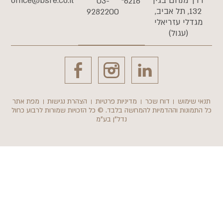
דרך מנחם בגין
office@bsre.co.il
03-
6216*
132, תל אביב,
9282200
מגדלי עזריאלי
(עגול)
תנאי שימוש
דוח שכר
מדיניות פרטיות
הצהרת נגישות
מפת אתר
כל התמונות וההדמיות להמחשה בלבד. © כל הזכויות שמורות לרבוע כחול
נדל"ן בע"מ