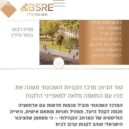
צרו
קשר
רבוע כחול נדל"ן
>
המגזין
>
סוד
מגזין רבוע
הגיוון: מרכז
כחול נדל"ן
הקניות השכונתי
משנה את פניו עם
התאמה מלאה
למאפייני הלקוח
סוד הגיוון: מרכז הקניות השכונתי משנה את
פניו עם התאמה מלאה למאפייני הלקוח
המרכז השכונתי מוביל מגמות חדשות עם אדפטציה
חכמה לקהל היעד, תמהיל חנויות מותאם אישית, וראייה
הוליסטית של המרחב הקהילתי – כי מסתמן שהציבור
הישראלי אוהב לקנות קרוב לבית