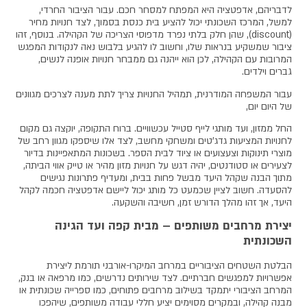
לדבריהם, אדפטציה היא המפתח למסחר חכם. עבור הציבור החרדי,
למשל, המרכז השכונתי יכול להציע בית כנסת בסמוך, לצד חנויות מחיר
(
discount
), שהן חלק בלתי נפרד מדפוסי הצריכה של הקהילה. בנוסף, זהו
ציבור שמשקיע בנראות שלו, וחשוב לו להגיע בלבוש נאה לנקודות המפגש
המרובות עם הקהילה, לכן הוא ייהנה גם ממבחר חנויות אופנה לנשים,
גברים וילדים.
עבור המשפחה המודרנית, תמהיל החנויות צריך לתת מענה לצרכים מגוונים
של היום יום,
החל ממזון, ועד מותגי לייף סטייל עכשוויים. ברוח התקופה, יוקצה גם מקום
לחנויות המציעות גדג'טים ומשחקי מחשב, לצד אלו שיספקו מגוון רחב של
מוצרי תינוקות וצעצועים או ציוד לבית הספר.
בשכונות המתאפיינות בדיור
לצעירים או סטודנטים, יהיה דגש על חנויות מזון מהיר או טייק אווי הביתה,
מתוך הבנה שקהל היעד מבשל פחות בבית, ומעדיף פתרונות נגישים
להסעדה. חשוב לציין שכמעט כל מותג יכול ליישם אדפטציה חכמה לקהל
היעד, אך זהו מהלך הדורש זמן, חשיבה והשקעה.
יצירת מרחבים משותפים – מבית קפה ועד הגינה
השכונתית
הבלטת השטחים הציבוריים במרחב המיקרו-אורבני תורמת ליצירת
אפשרויות למפגשים חברתיים. לצד שירותים נדרשים, כמו מרפאה או בנק,
המרחב הציבורי יתמקד בשילוב מרחבים פתוחים, כמו ספרייה שכונתית או
מבנה קהילה, ובמקרים מסוימים יציע חללי עבודה משותפים, שיהפכו