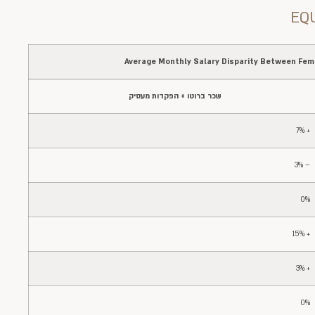
EQ
Average Monthly Salary Disparity Between Fe
שכר ברוטו + הפקדות מעסיק
+ 7%
– 3%
0%
+ 15%
+ 3%
0%