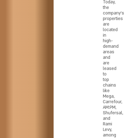
Today,
the
company’s
properties
are
located
in
high-
demand
areas
and
are
leased
to
top
chains
like
Mega,
Carrefour,
AM:PM,
Shufersal,
and
Rami
Levy,
among