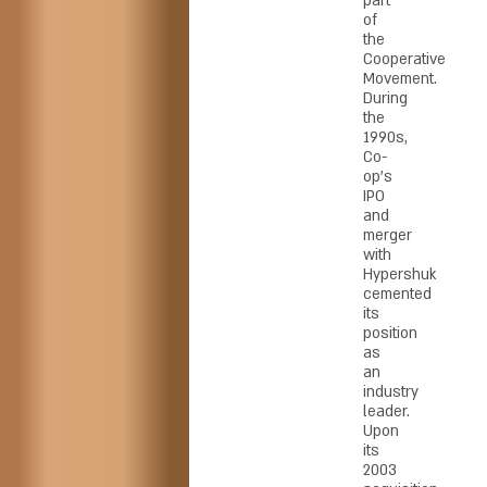
part
of
the
Cooperative
Movement.
During
the
1990s,
Co-
op’s
IPO
and
merger
with
Hypershuk
cemented
its
position
as
an
industry
leader.
Upon
its
2003