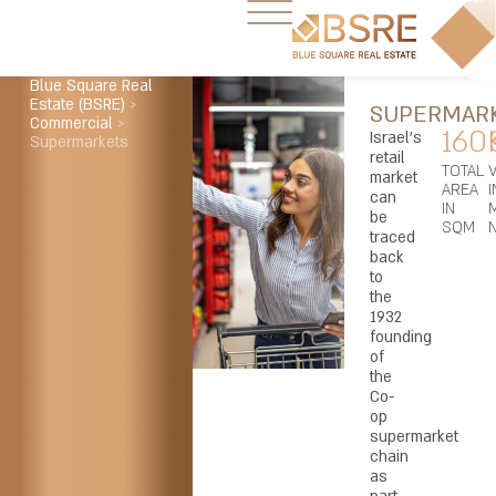
Blue Square Real
Estate (BSRE)
>
SUPERMAR
Commercial
>
160
Israel’s
Supermarkets
retail
TOTAL
market
AREA
I
can
IN
be
SQM
traced
back
to
the
1932
founding
of
the
Co-
op
supermarket
chain
as