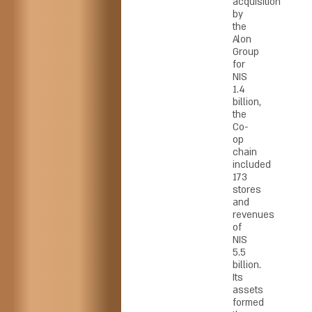
acquisition
by
the
Alon
Group
for
NIS
1.4
billion,
the
Co-
op
chain
included
173
stores
and
revenues
of
NIS
5.5
billion.
Its
assets
formed